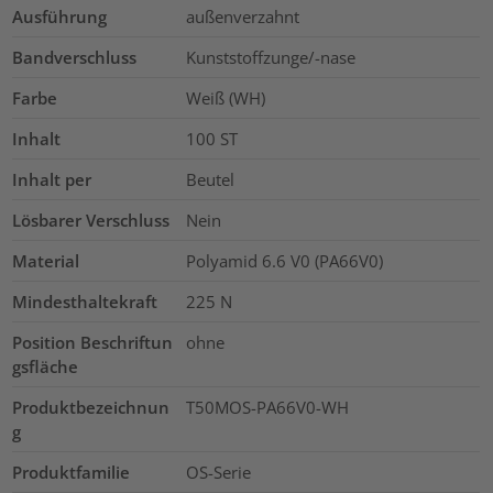
Ausführung
außenverzahnt
Bandverschluss
Kunststoffzunge/-nase
Farbe
Weiß (WH)
Inhalt
100
ST
Inhalt per
Beutel
Lösbarer Verschluss
Nein
Material
Polyamid 6.6 V0 (PA66V0)
Mindesthaltekraft
225
N
Position Beschriftun
ohne
gsfläche
Produktbezeichnun
T50MOS-PA66V0-WH
g
Produktfamilie
OS-Serie