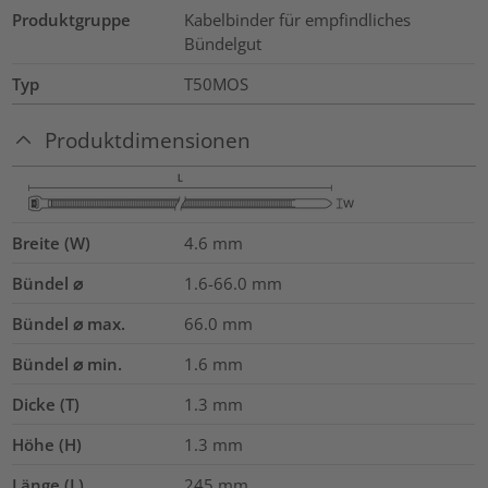
Produktgruppe
Kabelbinder für empfindliches
Bündelgut
Typ
T50MOS
Produktdimensionen
Breite (W)
4.6
mm
Bündel ⌀
1.6-66.0
mm
Bündel ⌀ max.
66.0
mm
Bündel ⌀ min.
1.6
mm
Dicke (T)
1.3
mm
Höhe (H)
1.3
mm
Länge (L)
245
mm