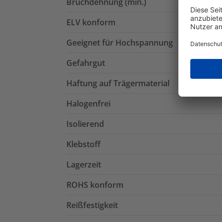
Bruchdehnung (min.)
ELV konform
Geeignet für Hochspannung
Gefahrgut
Haftung auf Trägermaterial
Halogenfrei
Isolierend
Klebstoff
Lagerzeit
ROHS konform
Reißfestigkeit