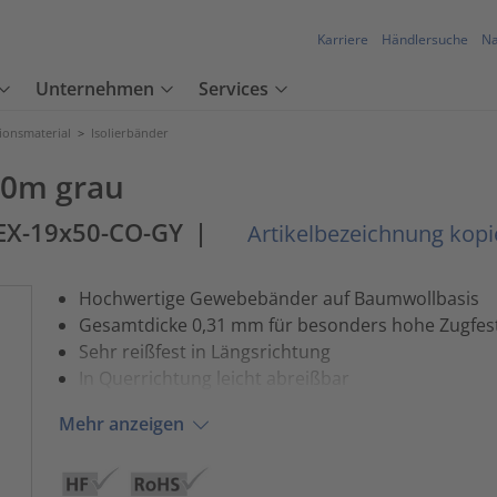
Karriere
Händlersuche
Na
Unternehmen
Services
tionsmaterial
>
Isolierbänder
0m grau
EX-19x50-CO-GY
|
Artikelbezeichnung kopi
Hochwertige Gewebebänder auf Baumwollbasis
Gesamtdicke 0,31 mm für besonders hohe Zugfest
Sehr reißfest in Längsrichtung
In Querrichtung leicht abreißbar
Mehr anzeigen