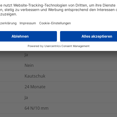
10
%
Ja
Nein
Nein
3.0
N/10 mm
Ja
Nein
Kautschuk
24 Monate
Ja
64
N/10 mm