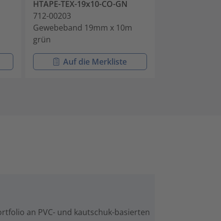
HTAPE-TEX-19x10-CO-GN
HTAPE-TEX-19
712-00203
712-00204
Gewebeband 19mm x 10m
Gewebeband 
grün
schwarz
Auf die Merkliste
Auf di
ortfolio an PVC- und kautschuk-basierten