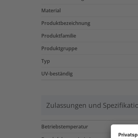
Material
Produktbezeichnung
Produktfamilie
Produktgruppe
Typ
UV-beständig
Zulassungen und Spezifikati
Betriebstemperatur