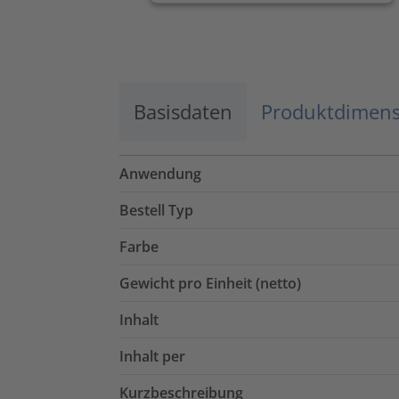
anzuzeigen.
Mehr Informationen
Basisdaten
Akzeptieren
Produktdimen
powered by
Usercentrics Consent
Management Platform
Anwendung
Bestell Typ
Farbe
Gewicht pro Einheit (netto)
Inhalt
Inhalt per
Kurzbeschreibung