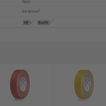
Nein
64
N/mm²