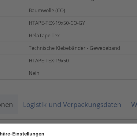
Baumwolle (CO)
HTAPE-TEX-19x50-CO-GY
HelaTape Tex
Technische Klebebänder - Gewebeband
HTAPE-TEX-19x50
Nein
onen
Logistik und Verpackungsdaten
W
-30 °C bis +80 °C