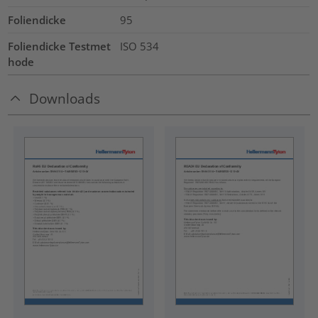
Foliendicke
95
Foliendicke Testmet
ISO 534
hode
Downloads