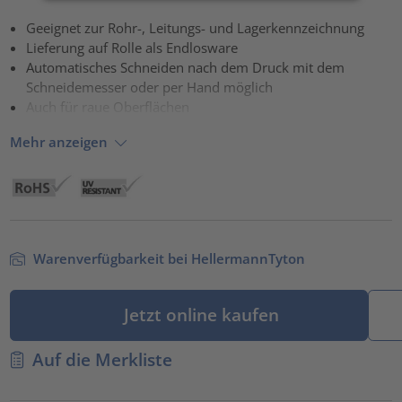
Akzeptieren
Geeignet zur Rohr-, Leitungs- und Lagerkennzeichnung
Lieferung auf Rolle als Endlosware
powered by
Usercentrics Consent Management Platform
Automatisches Schneiden nach dem Druck mit dem
Schneidemesser oder per Hand möglich
Auch für raue Oberflächen
Mehr anzeigen
Warenverfügbarkeit bei HellermannTyton
Jetzt online kaufen
Auf die Merkliste