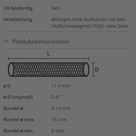
UV-beständig
Nein
Verarbeitung
Ablängen ohne Ausfransen mit dem
Heißschneidegerät HSG0, siehe Seite
Produktdimensionen
⌀ D
11.9
mm
⌀ D (imperial)
0.47
"
Bündel ⌀
8-14
mm
Bündel ⌀ max.
14
mm
Bündel ⌀ min.
8
mm