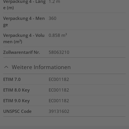
Verpackung 4 - Läng
1.2
m
e (m)
Verpackung 4 - Men
360
ge
Verpackung 4 - Volu
0.858
m³
men (m³)
Zollwarentarif Nr.
58063210
Weitere Informationen
ETIM 7.0
EC001182
ETIM 8.0 Key
EC001182
ETIM 9.0 Key
EC001182
UNSPSC Code
39131602