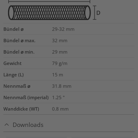
Bündel ⌀
29-32
mm
Bündel ⌀ max.
32
mm
Bündel ⌀ min.
29
mm
Gewicht
79
g/m
Länge (L)
15
m
Nennmaß ⌀
31.8
mm
Nennmaß (imperial)
1.25
"
Wanddicke (WT)
0.8
mm
Downloads