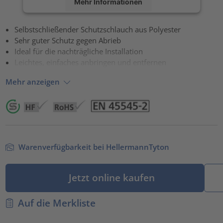
Mehr Informationen
Akzeptieren
Selbstschließender Schutzschlauch aus Polyester
Sehr guter Schutz gegen Abrieb
powered by
Usercentrics Consent Management Platform
Ideal für die nachträgliche Installation
Leichtes, einfaches anbringen und entfernen
Mehr anzeigen
Warenverfügbarkeit bei HellermannTyton
Jetzt online kaufen
Auf die Merkliste