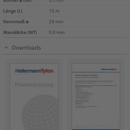
Bündel ⌀ min.
25
mm
Länge (L)
15
m
Nennmaß ⌀
29
mm
Wanddicke (WT)
0.9
mm
Downloads