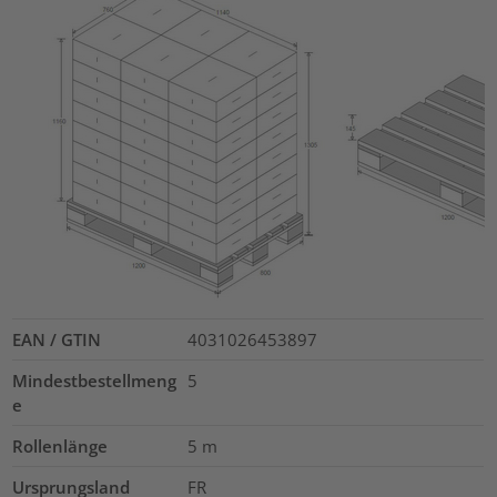
EAN / GTIN
4031026453897
Mindestbestellmeng
5
e
Rollenlänge
5
m
Ursprungsland
FR