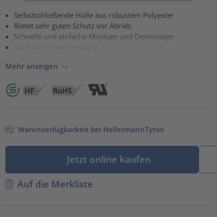
Akzeptieren
Selbstschließende Hülle aus robustem Polyester
Bietet sehr guten Schutz vor Abrieb
powered by
Usercentrics Consent Management Platform
Schnelle und einfache Montage und Demontage
Ideal für die Nachrüstung
Mehr anzeigen
Warenverfügbarkeit bei HellermannTyton
Jetzt online kaufen
Auf die Merkliste