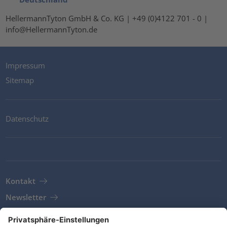
HellermannTyton GmbH & Co. KG | +49 (0)4122 701 - 0 |
info@HellermannTyton.de
Impressum
Sitemap
Datenschutz
Kontakt
Newsletter