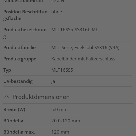
Mindesthaltekraft
420
N
Position Beschriftun
ohne
gsfläche
Produktbezeichnun
MLT16SS5-SS316L-ML
g
Produktfamilie
MLT-Serie, Edelstahl SS316 (V4A)
Produktgruppe
Kabelbinder mit Faltverschluss
Typ
MLT16SS5
UV-beständig
Ja
Produktdimensionen
Breite (W)
5.0
mm
Bündel ⌀
20.0-120
mm
Bündel ⌀ max.
120
mm