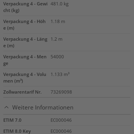
Verpackung 4 - Gewi
481.0
kg
cht (kg)
Verpackung 4 - Höh
1.18
m
e (m)
Verpackung 4 - Läng
1.2
m
e (m)
Verpackung 4 - Men
54000
ge
Verpackung 4 - Volu
1.133
m³
men (m³)
Zollwarentarif Nr.
73269098
Weitere Informationen
ETIM 7.0
EC000046
ETIM 8.0 Key
EC000046