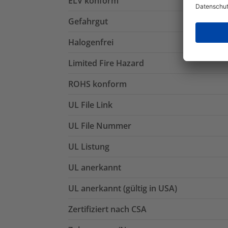
ELV konform
Gefahrgut
Halogenfrei
Limited Fire Hazard
ROHS konform
UL File Link
UL File Nummer
UL Listung
UL anerkannt
UL anerkannt (gültig in USA)
Zertifiziert nach CSA