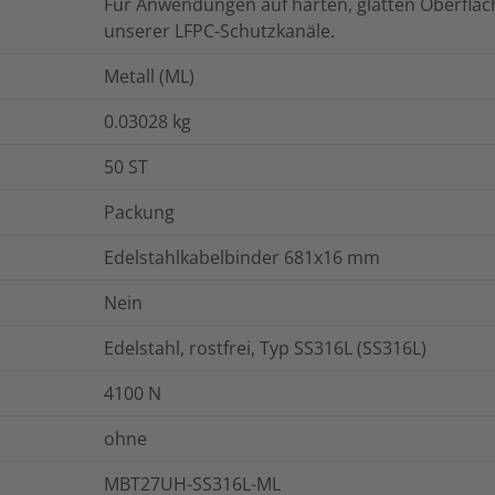
Für Anwendungen auf harten, glatten Oberflä
unserer LFPC-Schutzkanäle.
Metall (ML)
0.03028
kg
50
ST
Packung
Edelstahlkabelbinder 681x16 mm
Nein
Edelstahl, rostfrei, Typ SS316L (SS316L)
4100
N
ohne
MBT27UH-SS316L-ML