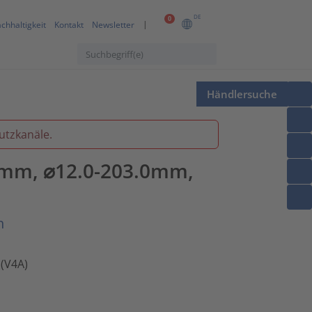
DE
0
chhaltigkeit
Kontakt
Newsletter
Händlersuche
utzkanäle.
.0mm, ⌀12.0-203.0mm,
n
 (V4A)