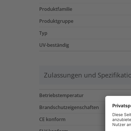
Produktfamilie
Produktgruppe
Typ
UV-beständig
Zulassungen und Spezifikati
Betriebstemperatur
Brandschutzeigenschaften
CE konform