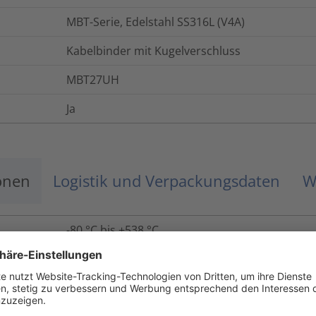
MBT-Serie, Edelstahl SS316L (V4A)
Kabelbinder mit Kugelverschluss
MBT27UH
Ja
onen
Logistik und Verpackungsdaten
W
-80 °C bis +538 °C
nicht brennbar
Nein