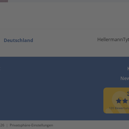
HellermannTyt
Deutschland
z
New
026
|
Privatsphäre-Einstellungen