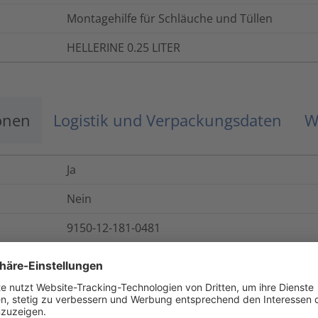
Montagehilfe für Schläuche und Tüllen
HELLERINE 0.25 LITER
onen
Logistik und Verpackungsdaten
W
Ja
Nein
9150-12-181-0481
Ja