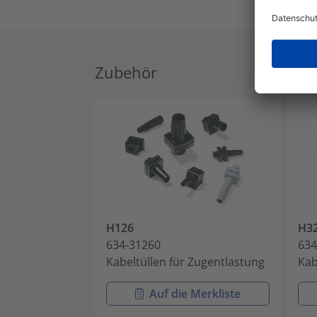
Zubehör
H126
H3
634-31260
634
Kabeltüllen für Zugentlastung
Kab
Auf die Merkliste