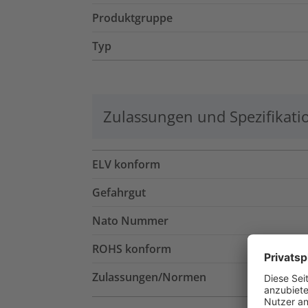
Produktgruppe
Typ
Zulassungen und Spezifikati
ELV konform
Gefahrgut
Nato Nummer
ROHS konform
Zulassungen/Normen