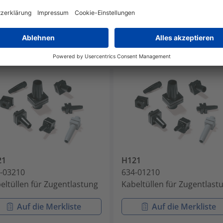
21
H121
-03210
634-01210
eltüllen für Zugentlastung
Kabeltüllen für Zugentlast
Auf die Merkliste
Auf die Merkliste