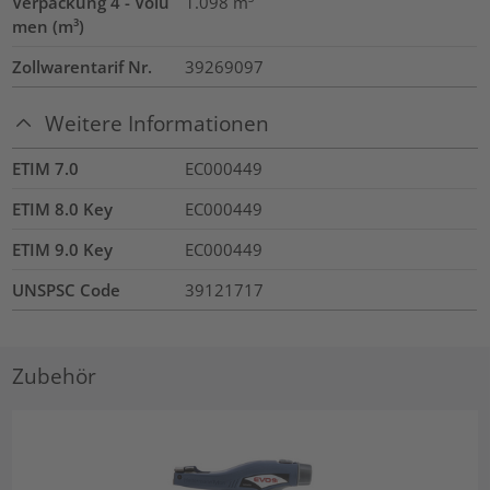
Verpackung 4 - Volu
1.098
m³
men (m³)
Zollwarentarif Nr.
39269097
Weitere Informationen
ETIM 7.0
EC000449
ETIM 8.0 Key
EC000449
ETIM 9.0 Key
EC000449
UNSPSC Code
39121717
Zubehör