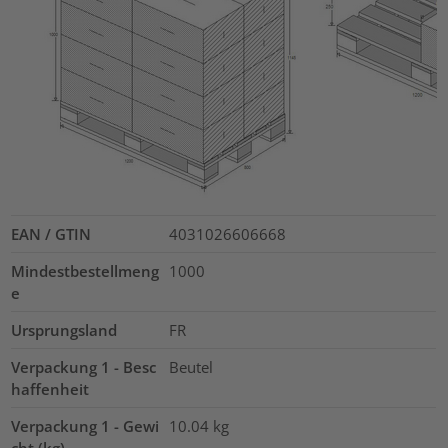
EAN / GTIN
4031026606668
Mindestbestellmeng
1000
e
Ursprungsland
FR
Verpackung 1 - Besc
Beutel
haffenheit
Verpackung 1 - Gewi
10.04
kg