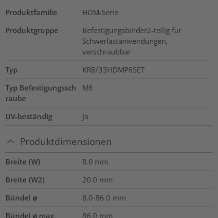
Produktfamilie
HDM-Serie
Produktgruppe
Befestigungsbinder2-teilig für
Schwerlastanwendungen,
verschraubbar
Typ
KR8/33HDMP6SET
Typ Befestigungssch
M6
raube
UV-beständig
Ja
Produktdimensionen
Breite (W)
8.0
mm
Breite (W2)
20.0
mm
Bündel ⌀
8.0-86.0
mm
Bündel ⌀ max.
86.0
mm