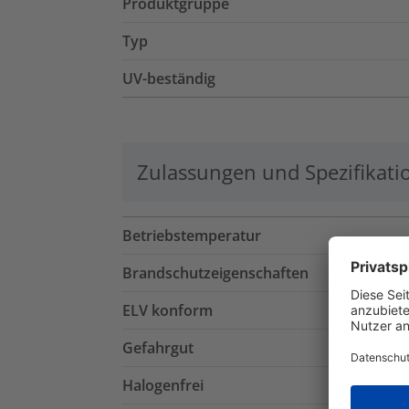
Produktgruppe
Typ
UV-beständig
Zulassungen und Spezifikati
Betriebstemperatur
Brandschutzeigenschaften
ELV konform
Gefahrgut
Halogenfrei