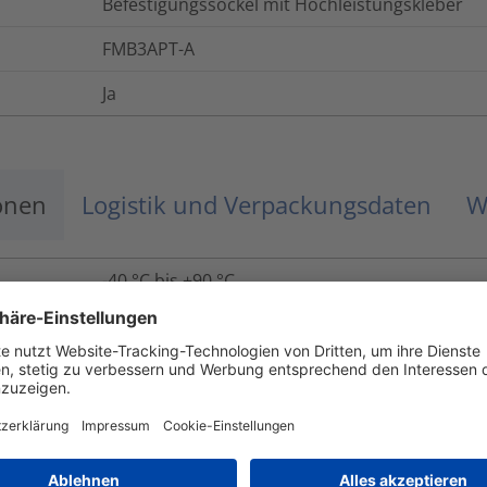
Befestigungssockel mit Hochleistungskleber
FMB3APT-A
Ja
onen
Logistik und Verpackungsdaten
W
-40 °C bis +90 °C
UL94 HB (ohne Kleber)
Ja
Nein
Ja