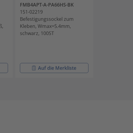
FMB4APT-A-PA66HS-BK
FMB4APT-A-P
151-02219
151-02977
Befestigungssockel zum
Befestigungss
ß,
Kleben, Wmax=5.4mm,
Kleben, Wmax
schwarz, 100ST
100ST
Auf die Merkliste
Auf di