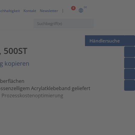
DE
0
chhaltigkeit
Kontakt
Newsletter
Händlersuche
, 500ST
g kopieren
Oberflächen
senzelligem Acrylatklebeband geliefert
d Prozesskostenoptimierung