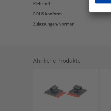
Klebstoff
ROHS konform
Zulassungen/Normen
Ähnliche Produkte