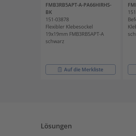
FMB3RB5APT-A-PA66HIRHS-
FM
BK
151
151-03878
Bef
Flexibler Klebesockel
Kl
19x19mm FMB3RB5APT-A
sch
schwarz
Auf die Merkliste
Lösungen