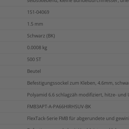
selbstklebend, kleine Bündeldurchmesser, un
151-04069
1.5
mm
Schwarz (BK)
0.0008
kg
500
ST
Beutel
Befestigungssockel zum Kleben, 4.6mm, schwa
Polyamid 6.6 schlagzäh modifiziert, hitze- und
FMB3APT-A-PA66HIRHSUV-BK
FlexTack-Serie FMB für abgerundete und gewin