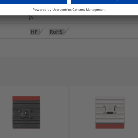
Acrylat mit Trägermaterial aus Acrylschaum
Ja