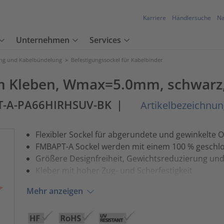
Karriere
Händlersuche
Na
Unternehmen
Services
ung und Kabelbündelung
>
Befestigungssockel für Kabelbinder
um Kleben, Wmax=5.0mm, schwarz
T-A-PA66HIRHSUV-BK
|
Artikelbezeichnun
Flexibler Sockel für abgerundete und gewinkelte 
FMBAPT-A Sockel werden mit einem 100 % geschlos
Größere Designfreiheit, Gewichtsreduzierung un
Kleber mit hoher Zug- und Scherfestigkeit
Mehr anzeigen