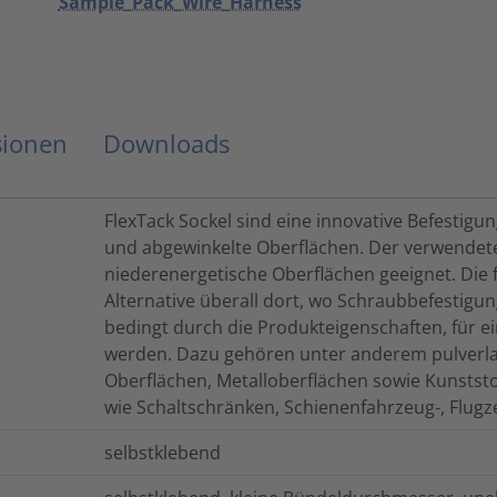
Sample_Pack_Wire_Harness
sionen
Downloads
FlexTack Sockel sind eine innovative Befestig
und abgewinkelte Oberflächen. Der verwendete 
niederenergetische Oberflächen geeignet. Die f
Alternative überall dort, wo Schraubbefestigu
bedingt durch die Produkteigenschaften, für e
werden. Dazu gehören unter anderem pulverlac
Oberflächen, Metalloberflächen sowie Kunststo
wie Schaltschränken, Schienenfahrzeug-, Flug
selbstklebend