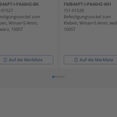
B4APT-I-PA66HS-BK
FMB4APT-I-PA66HS-WH
-01527
151-01528
estigungssockel zum
Befestigungssockel zum
eben, Wmax=5.4mm,
Kleben, Wmax=5.4mm, wei
warz, 100ST
100ST
Auf die Merkliste
Auf die Merkliste