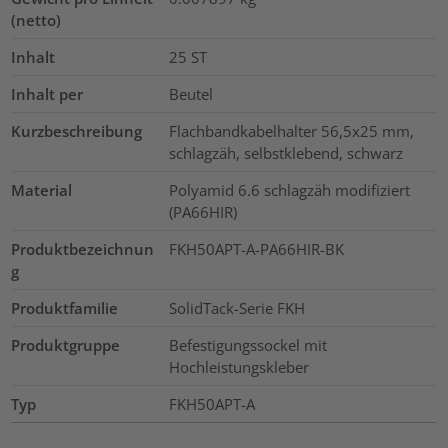
(netto)
Inhalt
25
ST
Inhalt per
Beutel
Kurzbeschreibung
Flachbandkabelhalter 56,5x25 mm,
schlagzäh, selbstklebend, schwarz
Material
Polyamid 6.6 schlagzäh modifiziert
(PA66HIR)
Produktbezeichnun
FKH50APT-A-PA66HIR-BK
g
Produktfamilie
SolidTack-Serie FKH
Produktgruppe
Befestigungssockel mit
Hochleistungskleber
Typ
FKH50APT-A