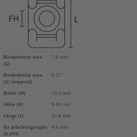
Binderbreite max.
7.9
mm
(G)
Binderbreite max.
0.31
"
(G) (imperial)
Breite (W)
15.5
mm
Höhe (H)
9.40
mm
Länge (L)
21.8
mm
für ⌀ Befestigungslo
4.6 mm
ch (FH)