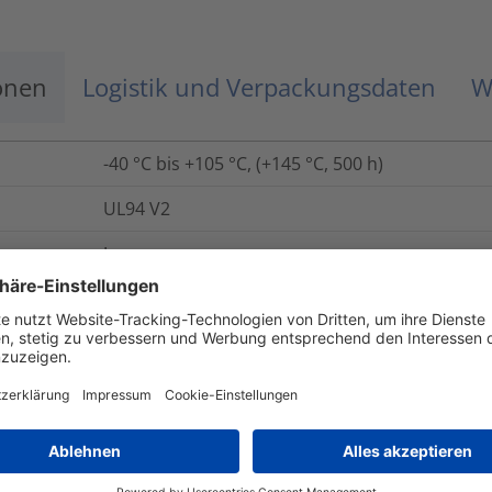
onen
Logistik und Verpackungsdaten
W
-40 °C bis +105 °C, (+145 °C, 500 h)
UL94 V2
Ja
Nein
Ja
Ja
Link
E65344