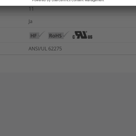
11
Ja
ANSI/UL 62275