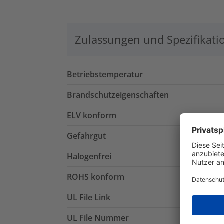
Zulassungen und Spezifikati
Betriebstemperatur
Brandschutzeigenschaften
ELV konform
Gefahrgut
Halogenfrei
ROHS konform
UL File Link
UL File Nummer