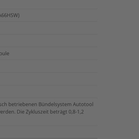
(PA66HSW)
pule
isch betriebenen Bündelsystem Autotool
rden. Die Zykluszeit beträgt 0,8-1,2