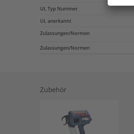
UL Typ Nummer
UL anerkannt
Zulassungen/Normen
Zulassungen/Normen
Zubehör