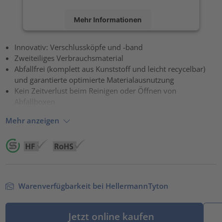
Mehr Informationen
Akzeptieren
Innovativ: Verschlussköpfe und -band
Zweiteiliges Verbrauchsmaterial
powered by
Usercentrics Consent Management Platform
Abfallfrei (komplett aus Kunststoff und leicht recycelbar)
und garantierte optimierte Materialausnutzung
Kein Zeitverlust beim Reinigen oder Öffnen von
Abfallboxen
Mehr anzeigen
Warenverfügbarkeit bei HellermannTyton
Jetzt online kaufen