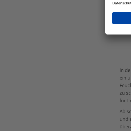
In de
ein 
Feuc
zu sc
für I
Ab s
und
übera