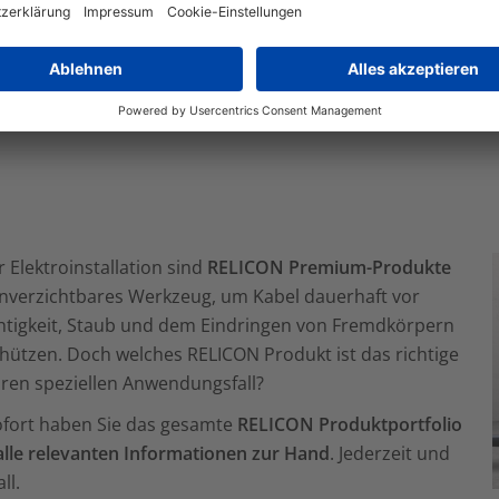
Mehr Informationen
Akzep
powered by
Usercentrics Consent Managemen
r Elektroinstallation sind
RELICON Premium-Produkte
unverzichtbares Werkzeug, um Kabel dauerhaft vor
htigkeit, Staub und dem Eindringen von Fremdkörpern
hützen. Doch welches RELICON Produkt ist das richtige
hren speziellen Anwendungsfall?
ofort haben Sie das gesamte
RELICON Produktportfolio
alle relevanten Informationen zur Hand
. Jederzeit und
ll.