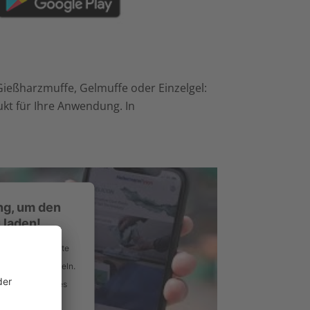
Gießharzmuffe, Gelmuffe oder Einzelgel:
ukt für Ihre Anwendung. In
ng, um den
 laden!
s, um Videoinhalte
ktivitäten sammeln.
ie der Nutzung des
ehen.