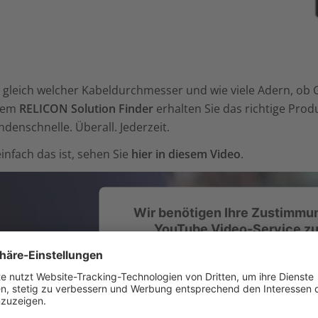
 gleich welcher Kabeldurchmesser und wie viele Adern, ob 
dem
RELICON Solution Finder
erhalten Sie das richtige Prod
denschnelle. Überall. Jederzeit.
infach das ist, sehen Sie
hier in diesem Video
.
Wir benötigen Ihre Zustimmu
YouTube Video-Service zu
Wir verwenden einen Service eines Drittanbieter
einzubetten. Dieser Service kann Daten zu Ihren A
Bitte lesen Sie die Details durch und stimmen S
Service zu, um dieses Video anzus