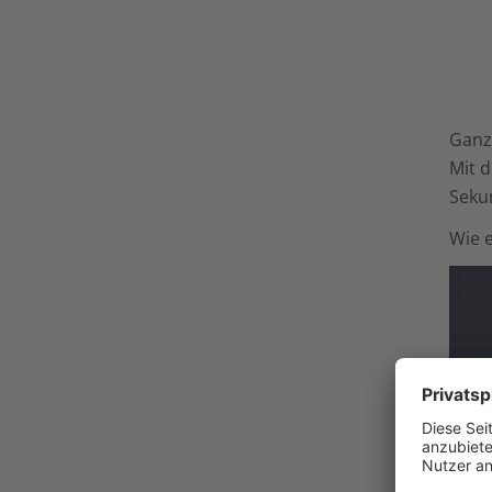
Ganz
Mit 
Sekun
Wie e