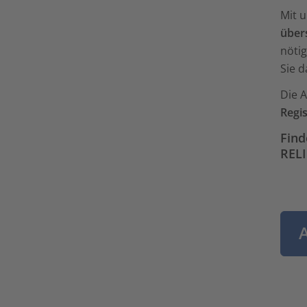
Mit 
übers
nöti
Sie 
Die A
Regi
Find
REL