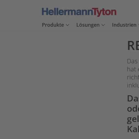
Produkte
Lösungen
Industrien
R
Das 
hat 
rich
inkl
Da
od
ge
Ka