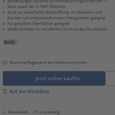
Abmessungen passend für Kennzeichnungsbinder der IT-
Serie sowie der IT-/IMP-Plättchen
powered by
Usercentrics Consent Management Platform
Auch zur dauerhaften Beschriftung von Bauteilen und
Geräten auf unterschiedlichsten Untergründen geeignet
Für gewölbte Oberflächen geeignet
Weiße Etiketten für exzellenten Kontrast des Druckbildes
Warenverfügbarkeit bei HellermannTyton
Jetzt online kaufen
Auf die Merkliste
Downloads
e-Learning