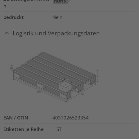
n
bedruckt
Nein
Logistik und Verpackungsdaten
EAN / GTIN
4031026523354
Etiketten je Reihe
1
ST