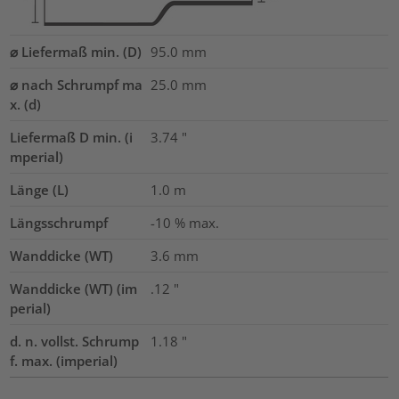
⌀ Liefermaß min. (D)
95.0
mm
⌀ nach Schrumpf ma
25.0
mm
x. (d)
Liefermaß D min. (i
3.74
"
mperial)
Länge (L)
1.0
m
Längsschrumpf
-10 % max.
Wanddicke (WT)
3.6
mm
Wanddicke (WT) (im
.12
"
perial)
d. n. vollst. Schrump
1.18
"
f. max. (imperial)