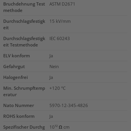
Bruchdehnung Test
ASTM D2671
methode
Durchschlagsfestigk
15
kV/mm
eit
Durchschlagsfestigk
IEC 60243
eit Testmethode
ELV konform
Ja
Gefahrgut
Nein
Halogenfrei
Ja
Min. Schrumpftemp
+120 °C
eratur
Nato Nummer
5970-12-345-4826
ROHS konform
Ja
Spezifischer Durchg
10¹² Ω cm