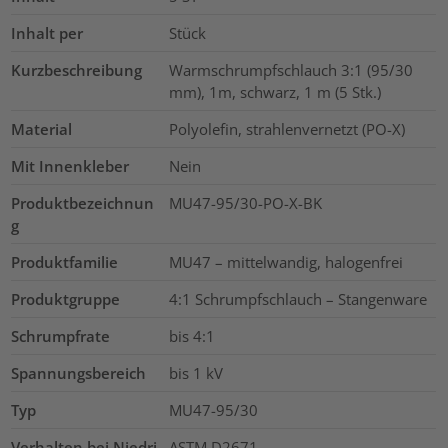
Inhalt per
Stück
Kurzbeschreibung
Warmschrumpfschlauch 3:1 (95/30
mm), 1m, schwarz, 1 m (5 Stk.)
Material
Polyolefin, strahlenvernetzt (PO-X)
Mit Innenkleber
Nein
Produktbezeichnun
MU47-95/30-PO-X-BK
g
Produktfamilie
MU47 – mittelwandig, halogenfrei
Produktgruppe
4:1 Schrumpfschlauch – Stangenware
Schrumpfrate
bis 4:1
Spannungsbereich
bis 1 kV
Typ
MU47-95/30
Verhalten bei Niedri
ASTM D2671