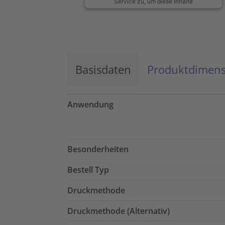
Service zu, um diese Inhalte
anzuzeigen.
Mehr Informationen
Basisdaten
Akzeptieren
Produktdimen
powered by
Usercentrics Consent
Management Platform
Anwendung
Besonderheiten
Bestell Typ
Druckmethode
Druckmethode (Alternativ)