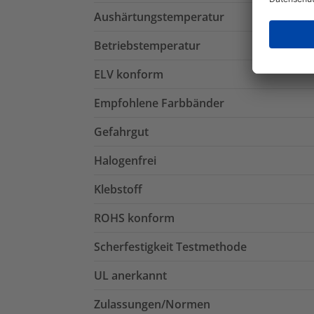
Aushärtungstemperatur
Betriebstemperatur
ELV konform
Empfohlene Farbbänder
Gefahrgut
Halogenfrei
Klebstoff
ROHS konform
Scherfestigkeit Testmethode
UL anerkannt
Zulassungen/Normen