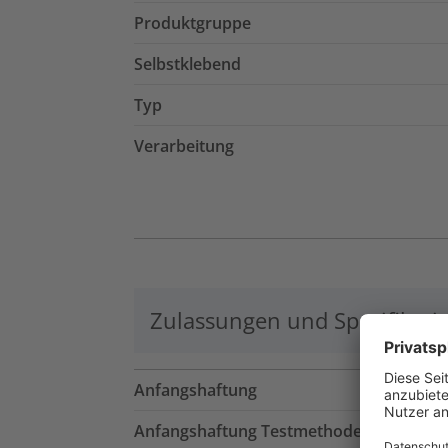
Produktgruppe
Selbstklebend
Typ
Verarbeitung
Zulassungen und Spezifikati
Anfangshaftung
Anfangshaftung Testmethode