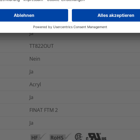
ab +7 °C
-40 °C bis +120 °C
Ja
TT822OUT
Nein
Ja
Acryl
Ja
FINAT FTM 2
Ja