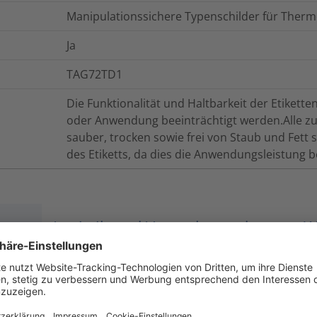
Manipulationssichere Typenschilder für Ther
Ja
TAG72TD1
Die Funktionalität und Haltbarkeit der Etiket
oder Anwendung beeinträchtigt werden.Alle z
sauber, trocken sowie frei von Staub und Fett s
des Etiketts, da dies die Anwendungsleistung b
onen
Logistik und Verpackungsdaten
W
470
N/m
FINAT FTM 9