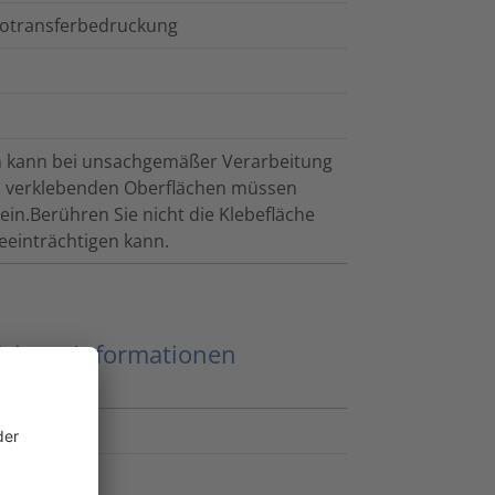
motransferbedruckung
ten kann bei unsachgemäßer Verarbeitung
u verklebenden Oberflächen müssen
ein.Berühren Sie nicht die Klebefläche
eeinträchtigen kann.
eitere Informationen